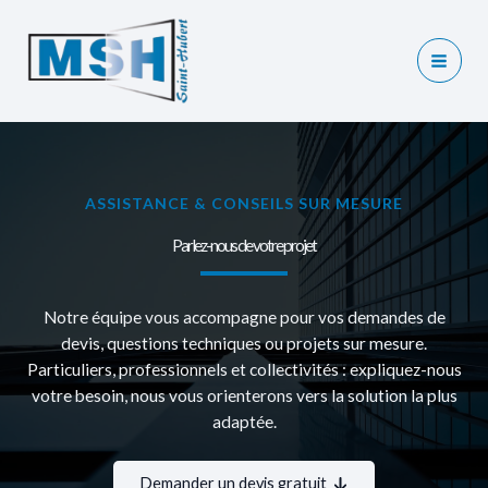
Aller
au
contenu
Main
Men
ASSISTANCE & CONSEILS SUR MESURE
Parlez-nous de votre projet
Notre équipe vous accompagne pour vos demandes de
devis, questions techniques ou projets sur mesure.
Particuliers, professionnels et collectivités : expliquez-nous
votre besoin, nous vous orienterons vers la solution la plus
adaptée.
Demander un devis gratuit